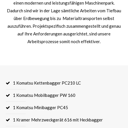
einen modernen und leistungsfähigen Maschinenpark.
Dadurch sind wir in der Lage sämtliche Arbeiten vom Tiefbau
24h
/ 365days
über Erdbewegung bis zu Materialtransporten selbst
auszuführen. Projektspezifisch zusammengestellt und genau
auf Ihre Anforderungen ausgerichtet, sind unsere
We offer support for our customers
Arbeitsprozesse somit noch effektiver.
Mon - Fri 8:00am - 5:00pm
(GMT +1)
Get in touch
Cybersteel Inc.
376-293 City Road, Suite 600
San Francisco, CA 94102
1 Komatsu Kettenbagger PC210 LC
1 Komatsu Mobilbagger PW 160
Have any questions?
+44 1234 567 890
1 Komatsu Minibagger PC45
Drop us a line
1 Kramer Mehrzweckgerät 616 mit Heckbagger
info@yourdomain.com