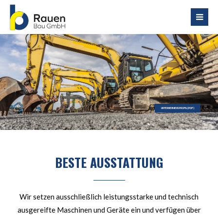
Login
Benutzername
Passwort
UNTERNEHMENSPROFIL (PDF)
BESTE AUSSTATTUNG
Register
|
Lost your password?
Support
Wir setzen ausschließlich leistungsstarke und technisch
Lorem ipsum dolor sit amet:
ausgereifte Maschinen und Geräte ein und verfügen über