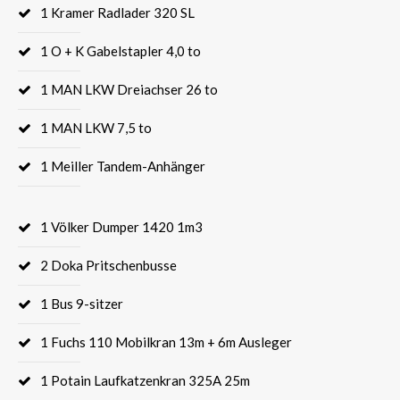
1 Kramer Radlader 320 SL
About us
1 O + K Gabelstapler 4,0 to
Lorem ipsum dolor sit amet, consectetuer adipiscing
elit.
1 MAN LKW Dreiachser 26 to
Aenean commodo ligula eget dolor. Aenean massa. Cum
1 MAN LKW 7,5 to
sociis natoque penatibus et magnis dis parturient
montes, nascetur ridiculus mus. Donec quam felis,
1 Meiller Tandem-Anhänger
ultricies nec.
1 Völker Dumper 1420 1m3
2 Doka Pritschenbusse
1 Bus 9-sitzer
1 Fuchs 110 Mobilkran 13m + 6m Ausleger
1 Potain Laufkatzenkran 325A 25m